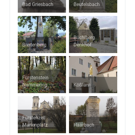
Bad Griesbach
Beutelsbach
Büchlberg
Breitenberg
Denkhof
Fürstenstein
Nammering
Kößlarn
Fürstenzell
Marienplatz
Haarbach