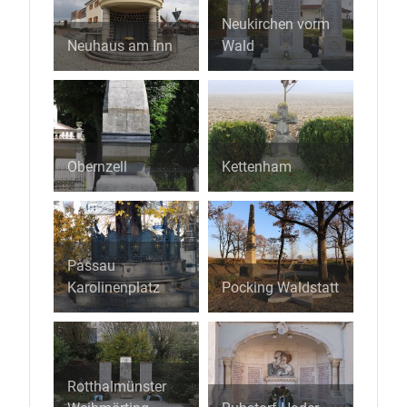
Neukirchen vorm
Neuhaus am Inn
Wald
Obernzell
Kettenham
Passau
Karolinenplatz
Pocking Waldstatt
Rotthalmünster