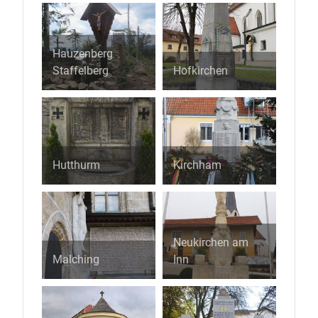
Hauzenberg
Staffelberg
Hofkirchen
Hutthurm
Kirchham
Neukirchen am
Malching
Inn