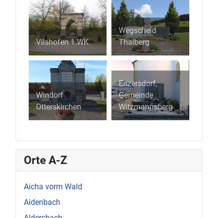
Wegscheid
Vilshofen 1.WK
Thalberg
Enzersdorf,
Windorf
Gemeinde
Otterskirchen
Witzmannsberg
Orte A-Z
Aicha vorm Wald
Aidenbach
Aldersbach