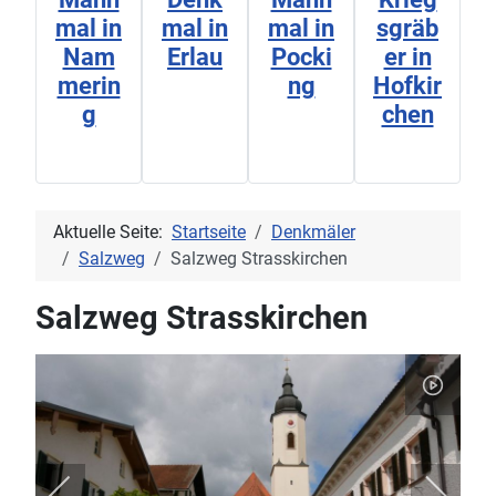
mal in
mal in
mal in
sgräb
Nam
Erlau
Pocki
er in
merin
ng
Hofkir
g
chen
Aktuelle Seite:
Startseite
Denkmäler
Salzweg
Salzweg Strasskirchen
Salzweg Strasskirchen