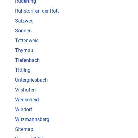
Ruderting
Ruhstorf an der Rott
Salzweg
Sonnen
Tettenweis
Thyrnau
Tiefenbach
Tittling
Untergriesbach
Vilshofen
Wegscheid
Windorf
Witzmannsberg
♿
Sitemap