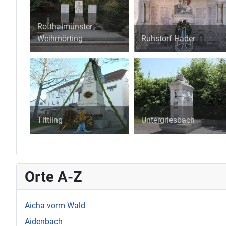
Rotthalmünster
Weihmörting
Ruhstorf Hader
Tittling
Untergriesbach
Orte A-Z
Aicha vorm Wald
Aidenbach