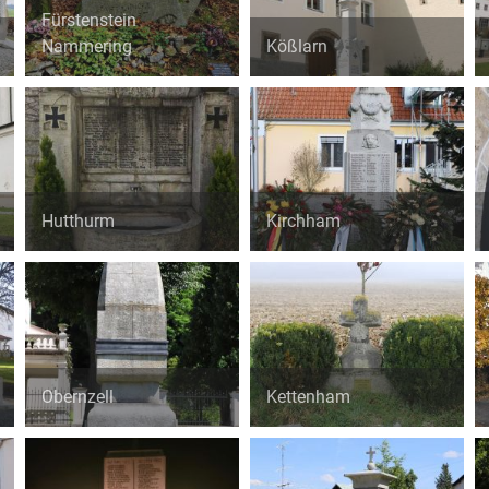
Fürstenstein
Nammering
Kößlarn
Hutthurm
Kirchham
Obernzell
Kettenham