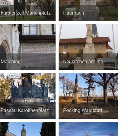
Fürstenzell Marienplatz
Haarbach
Malching
Neukirchen am Inn
Passau Karolinenplatz
Pocking Waldstatt