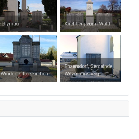
Thyrnau
Kirchberg vorm Wald
Enzersdorf, Gemeinde
Windorf Otterskirchen
Witzmannsberg