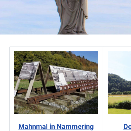
Mahnmal in Nammering
De