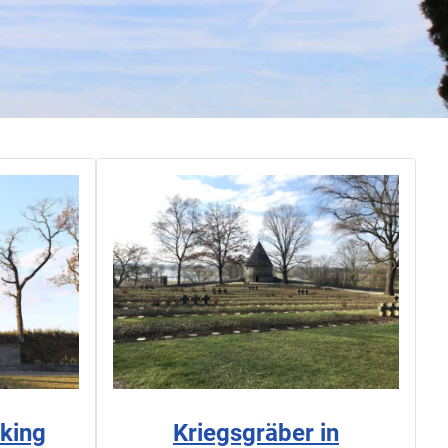
king
Kriegsgräber in