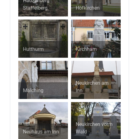
Hauzenberg
Staffelberg
Hofkirchen
Hutthurm
Kirchham
Neukirchen am
Malching
Inn
Neukirchen vorm
Neuhaus am Inn
Wald