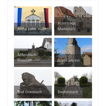
Aidenbach
Aicha vorm Wald
Marktplatz
Aldersbach
Kriestorf
Aigen am Inn
Bad Griesbach
Beutelsbach