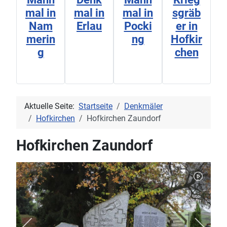
mal in
mal in
mal in
sgräb
Nam
Erlau
Pocki
er in
merin
ng
Hofkir
g
chen
Aktuelle Seite:
Startseite
Denkmäler
Hofkirchen
Hofkirchen Zaundorf
Hofkirchen Zaundorf