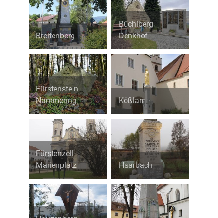
Büchlberg
Breitenberg
Denkhof
Fürstenstein
Nammering
Kößlarn
Fürstenzell
Marienplatz
Haarbach