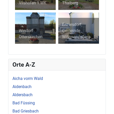
Vilshofen 1.WK
Thalberg
Enzersdorf,
Windorf
Gemeinde
Otterskirchen
Witzmannsberg
Orte A-Z
Aicha vorm Wald
Aidenbach
Aldersbach
Bad Füssing
Bad Griesbach