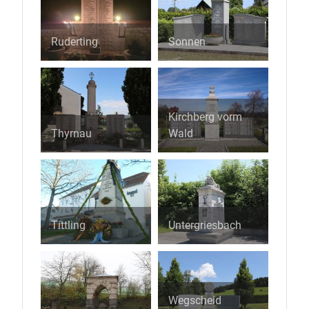
Ruderting
Sonnen
Kirchberg vorm
Thyrnau
Wald
Tittling
Untergriesbach
Wegscheid