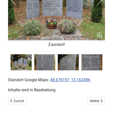
Zaundorf
Standort Google Maps:
48.676197, 13.162486
Inhalte sind in Bearbeitung
Vorheriger Beitrag: Hofkirchen Kirche
Nächster Beitr
Zurück
Weiter