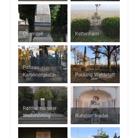
Obernzell
Kettenham
Passau
Karolinenplatz
Pocking Waldstatt
Rotthalmünster
Weihmörting
Ruhstorf Hader