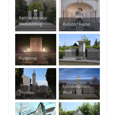
Rotthalmünster
Weihmörting
Ruhstorf Hader
Ruderting
Sonnen
Kirchberg vorm
Thyrnau
Wald