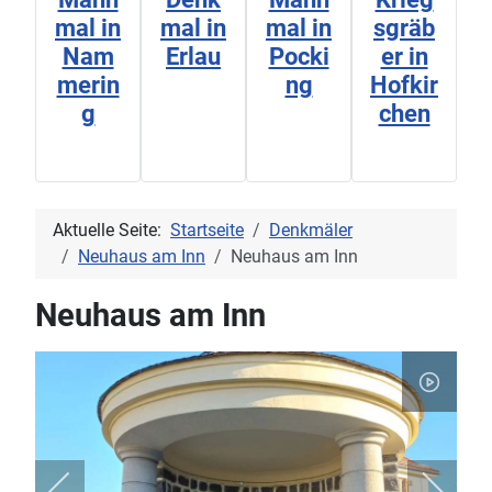
mal in
mal in
mal in
sgräb
Nam
Erlau
Pocki
er in
merin
ng
Hofkir
g
chen
Aktuelle Seite:
Startseite
Denkmäler
Neuhaus am Inn
Neuhaus am Inn
Neuhaus am Inn