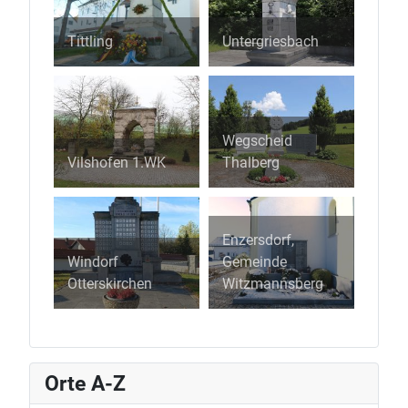
Tittling
Untergriesbach
Wegscheid
Vilshofen 1.WK
Thalberg
Enzersdorf,
Windorf
Gemeinde
Otterskirchen
Witzmannsberg
Orte A-Z