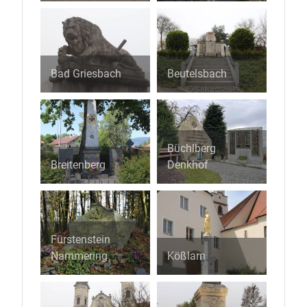
Bad Griesbach
Beutelsbach
Büchlberg
Breitenberg
Denkhof
Fürstenstein
Nammering
Kößlarn