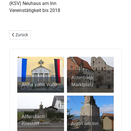
(KSV) Neuhaus am Inn
Vereinstätigkeit bis 2018
Vorheriger Beitrag: Neuhaus Vornbach am Inn
Zurück
Aidenbach
Aicha vorm Wald
Marktplatz
Aldersbach
Kriestorf
Aigen am Inn