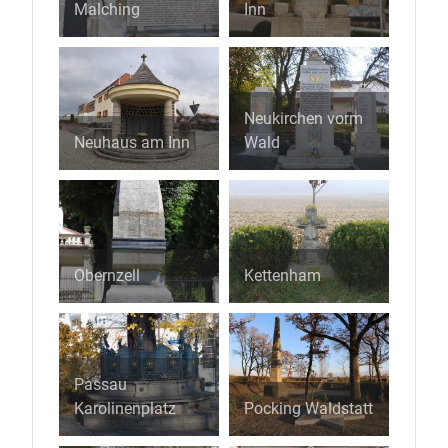
Malching
Inn
Neukirchen vorm
Neuhaus am Inn
Wald
Obernzell
Kettenham
Passau
Karolinenplatz
Pocking Waldstatt