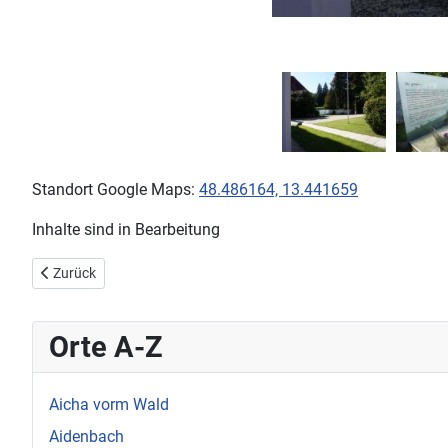
Standort Google Maps:
48.486164, 13.441659
Inhalte sind in Bearbeitung
Vorheriger Beitrag: Neuhaus Mittich
Zurück
Orte A-Z
Aicha vorm Wald
Aidenbach