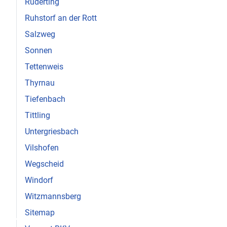
Ruderting
Ruhstorf an der Rott
Salzweg
Sonnen
Tettenweis
Thyrnau
Tiefenbach
Tittling
Untergriesbach
Vilshofen
Wegscheid
Windorf
Witzmannsberg
♿
Sitemap