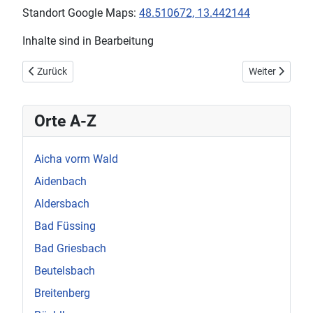
Standort Google Maps:
48.510672, 13.442144
Inhalte sind in Bearbeitung
Vorheriger Beitrag: Neuburg Neukirchen am Inn
Nächster Beitr
Zurück
Weiter
Orte A-Z
Aicha vorm Wald
Aidenbach
Aldersbach
Bad Füssing
Bad Griesbach
Beutelsbach
Breitenberg