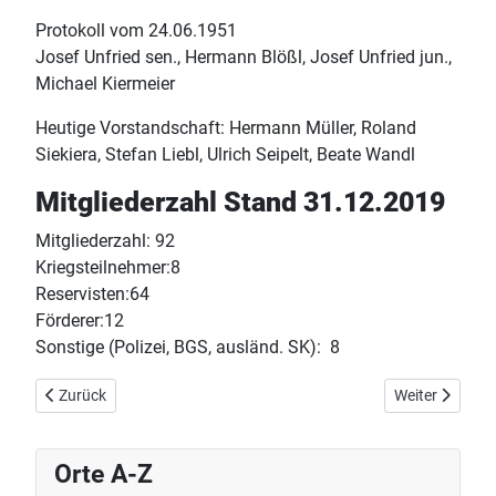
Protokoll vom 24.06.1951
Josef Unfried sen., Hermann Blößl, Josef Unfried jun.,
Michael Kiermeier
Heutige Vorstandschaft: Hermann Müller, Roland
Siekiera, Stefan Liebl, Ulrich Seipelt, Beate Wandl
Mitgliederzahl Stand 31.12.2019
Mitgliederzahl: 92
Kriegsteilnehmer:8
Reservisten:64
Förderer:12
Sonstige (Polizei, BGS, ausländ. SK): 8
Vorheriger Beitrag: Obernzell 1812 - 1871
Nächster Beitr
Zurück
Weiter
Orte A-Z