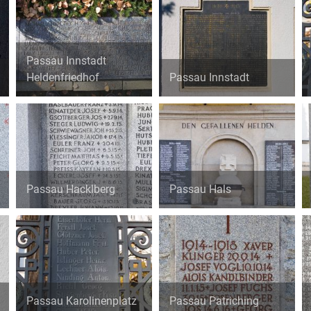
Passau Innstadt
Heldenfriedhof
Passau Innstadt
Passau Hacklberg
Passau Hals
Passau Karolinenplatz
Passau Patriching