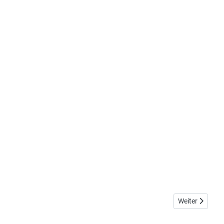
Nächster Beitr
Weiter