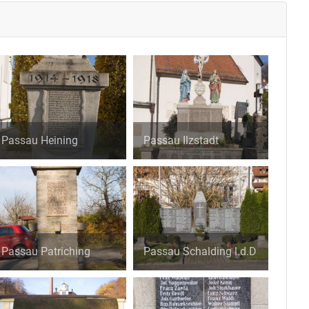
Passau Heining
Passau Ilzstadt
Passau Patriching
Passau Schalding l.d.D