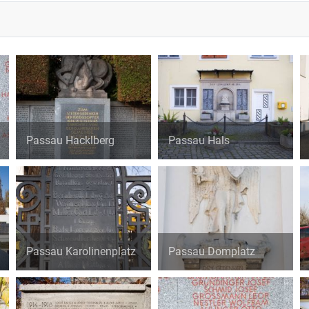
Passau Hacklberg
Passau Hals
Passau Karolinenplatz
Passau Domplatz