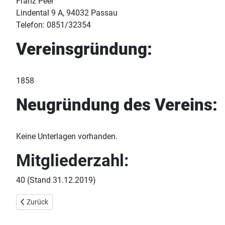
Franz Peer
Lindental 9 A, 94032 Passau
Telefon: 0851/32354
Vereinsgründung:
1858
Neugründung des Vereins:
Keine Unterlagen vorhanden.
Mitgliederzahl:
40 (Stand 31.12.2019)
Vorheriger Beitrag: Passau Innpromenade
Zurück