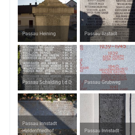
Passau Heining
Passau Ilzstadt
Passau Schalding l.d.D
Passau Grubweg
Passau Innstadt
Heldenfriedhof
Passau Innstadt