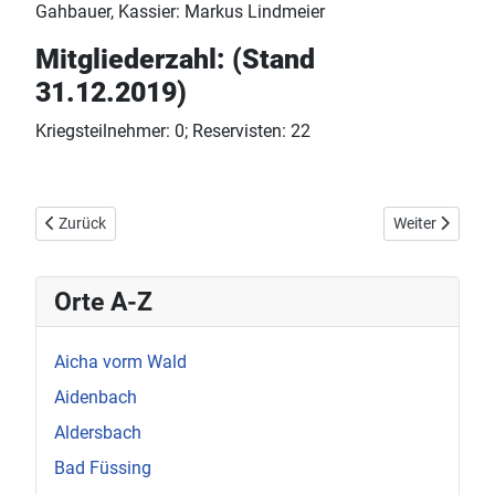
Gahbauer, Kassier: Markus Lindmeier
Mitgliederzahl: (Stand
31.12.2019)
Kriegsteilnehmer: 0; Reservisten: 22
Vorheriger Beitrag: Ruhstorf an der Rott
Nächster Beitr
Zurück
Weiter
Orte A-Z
Aicha vorm Wald
Aidenbach
Aldersbach
Bad Füssing