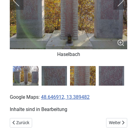
Haselbach
Google Maps:
48.646912, 13.389482
Inhalte sind in Bearbeitung
Vorheriger Beitrag: Tiefenbach Russendenkmal
Nächster Beitr
Zurück
Weiter