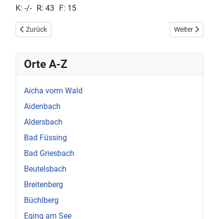
K: -/- R: 43 F: 15
Vorheriger Beitrag: Ortenburg Gedenktafel in der Kirche
Nächster Beitr
Zurück
Weiter
Orte A-Z
Aicha vorm Wald
Aidenbach
Aldersbach
Bad Füssing
Bad Griesbach
Beutelsbach
Breitenberg
Büchlberg
Eging am See