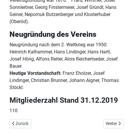
Vereinsgründung war 1876: Franz Wimmer, Josef
Sonnleitner, Georg Finstermeier, Josef Gründl, Hans
Geiner, Nepomuk Butzenberger und Klosterhuber
(Oberöd).
Neugründung des Vereins
Neugründung nach dem 2. Weltkrieg war 1950:
Heinrich Kalhammer, Hans Lindinger, Hans Hartl,
Josef Höng, Alfons Reiter, Alois Reichertseder, Josef
Bauer.
Heutige Vorstandschaft:
Franz Eholzer, Josef
Lindinger, Christian Brunner, Johann Aigner, Thomas
Stöckl.
Mitgliederzahl Stand 31.12.2019
110
Vorheriger Beitrag: Ortenburg
Nächster Beitr
Zurück
Weiter