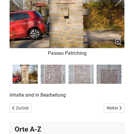
Passau Patriching
Inhalte sind in Bearbeitung
Vorheriger Beitrag: Passau Schalding l.d.D.
Nächster Beitr
Zurück
Weiter
Orte A-Z